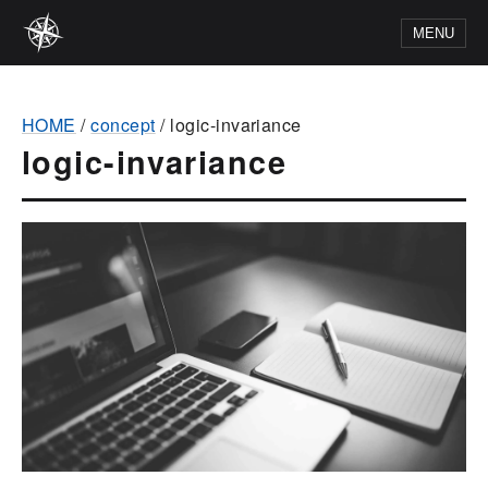
MENU
HOME
/
concept
/
logic-invariance
logic-invariance