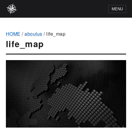
MENU
HOME
/
aboutus
/
life_map
life_map