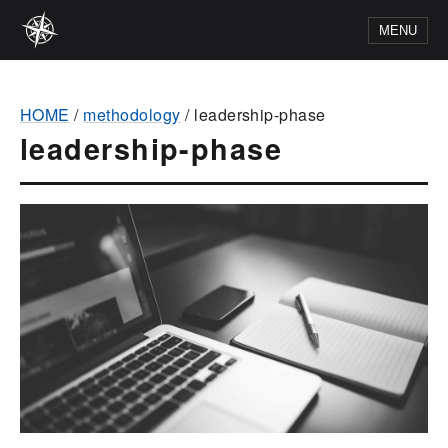
MENU
HOME
/
methodology
/
leadership-phase
leadership-phase